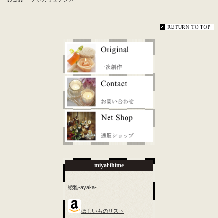
miyabihime
綾雅-ayaka-
ほしいものリスト