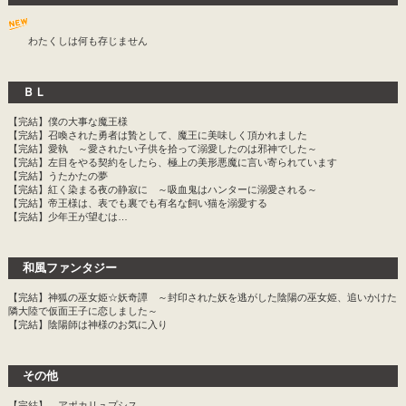
わたくしは何も存じません
ＢＬ
【完結】僕の大事な魔王様
【完結】召喚された勇者は贄として、魔王に美味しく頂かれました
【完結】愛執 ～愛されたい子供を拾って溺愛したのは邪神でした～
【完結】左目をやる契約をしたら、極上の美形悪魔に言い寄られています
【完結】うたかたの夢
【完結】紅く染まる夜の静寂に ～吸血鬼はハンターに溺愛される～
【完結】帝王様は、表でも裏でも有名な飼い猫を溺愛する
【完結】少年王が望むは…
和風ファンタジー
【完結】神狐の巫女姫☆妖奇譚 ～封印された妖を逃がした陰陽の巫女姫、追いかけた
隣大陸で仮面王子に恋しました～
【完結】陰陽師は神様のお気に入り
その他
【完結】 アポカリュプシス