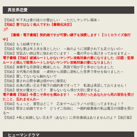
異世界恋愛
【完結】年下夫は妻の訛りが愛おしい ～ただしヤンデレ風味～
【完結】妻ではなく他人ですわ【書籍化決定】
【書籍・電子書籍】契約婚ですが可愛い継子を溺愛します！【コミカライズ進行
中】
【完結】もう結構ですわ！
【完結】幼な妻は年上夫を落としたい ～妹のように溺愛されても足りないの～
【完結】宮廷占い師は常に狙われています！ ～魔の手から逃げきってみせますよ～
電子書籍【完結】破滅ルートしかないヤンデレ攻略対象の妻になりました（旧題：監禁
ルートと病んで殺害ルートしかないヤンデレ攻略対象の妻になりました
）
【完結】身勝手な旦那様と離縁したら、異国で我が子と幸せになれました
【完結】古代竜の生贄姫 ～虐待から溺愛に逆転した世界で幸せを知りました～
【完結】愛してないなら触れないで
【完結】愛され公爵令嬢は穏やかに微笑む
【完結】出来の悪い王太子殿下の婚約者ですって？ 私達は承諾しておりません！
【完結】彼女が魔女だって？ 要らないなら僕が大切に愛するよ
電子書籍【完結】今度こそ幸せを掴みます！ ～大切だったあなたから死の宣告を受け
たこと、忘れませんわ～
【完結】ちょっと、運営はどこ？ 乙女ゲームにラノベが混じってますわよ！？
【完結】聖女と結婚ですか？ どうぞご自由に 〜婚約破棄後の私は魔王の溺愛を受け
る〜
【完結】✴︎私と結婚しない王太子（あなた）に存在価値はありませんのよ？【改訂版】
ヒューマンドラマ