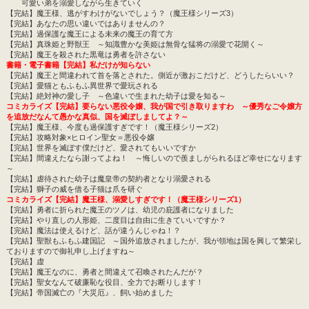
可愛い弟を溺愛しながら生きていく
【完結】魔王様、逃がすわけがないでしょう？（魔王様シリーズ3）
【完結】あなたの思い違いではありませんの？
【完結】過保護な魔王による未来の魔王の育て方
【完結】真珠姫と野獣王 ～知識豊かな美姫は無骨な猛将の溺愛で花開く～
【完結】魔王を殺された黒竜は勇者を許さない
書籍・電子書籍【完結】私だけが知らない
【完結】魔王と間違われて首を落とされた。側近が激おこだけど、どうしたらいい？
【完結】愛猫ともふもふ異世界で愛玩される
【完結】絶対神の愛し子 ～色違いで生まれた幼子は愛を知る～
コミカライズ【完結】要らない悪役令嬢、我が国で引き取りますわ ～優秀なご令嬢方
を追放だなんて愚かな真似、国を滅ぼしましてよ？～
【完結】魔王様、今度も過保護すぎです！（魔王様シリーズ2）
【完結】攻略対象×ヒロイン聖女＝悪役令嬢
【完結】世界を滅ぼす僕だけど、愛されてもいいですか
【完結】間違えたなら謝ってよね！ ～悔しいので羨ましがられるほど幸せになります
～
【完結】虐待された幼子は魔皇帝の契約者となり溺愛される
【完結】獅子の威を借る子猫は爪を研ぐ
コミカライズ【完結】魔王様、溺愛しすぎです！（魔王様シリーズ1）
【完結】勇者に折られた魔王のツノは、幼児の庇護者になりました
【完結】やり直しの人形姫、二度目は自由に生きていいですか？
【完結】魔法は使えるけど、話が違うんじゃね！？
【完結】聖獣もふもふ建国記 ～国外追放されましたが、我が領地は国を興して繁栄し
ておりますので御礼申し上げますね～
【完結】虚
【完結】魔王なのに、勇者と間違えて召喚されたんだが？
【完結】聖女なんて破廉恥な役目、全力でお断りします！
【完結】帝国滅亡の『大災厄』、飼い始めました